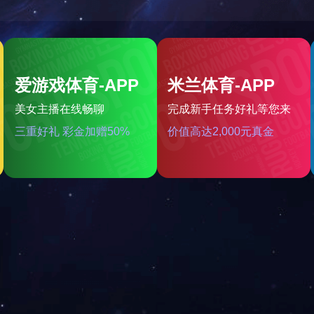
友情链接
电