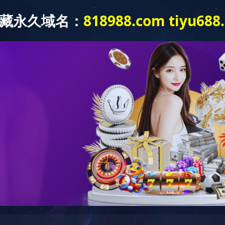
免费服
开云·体育-开云（中国）一站式服务官方网站
中图业务