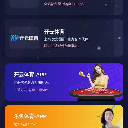
斯到访开云·体育-开云（中国）一站式服
务官方网站
2023-02-20
2月7日，开云·体育-开云（中国）一站式服务官方
网站 执行董事、总经理、中图跨境电商公司董事长
陈宇在开云·体育-开云（中国）一站式服务官方网站
会见了到访的马来西亚驻广州总领事馆商务领事哈
里斯（Haris）一行。双方就深化各领域合作进行深
入交流。开云·体育-开云（中国）一站式服务官方网
站 副总经...