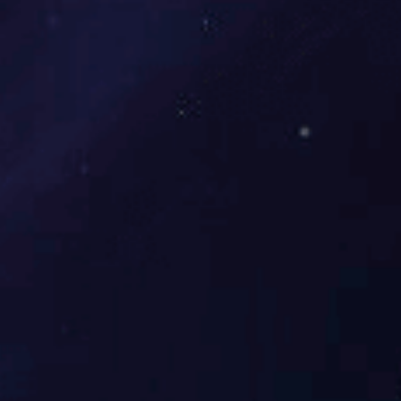
在建党101周年之际被中国出版集团授予“四强党支
部”荣誉称号后，2022年8月，开云·体育-开云（中
国）一站式服务官方网站 再获中央和国家机关“四强
党支部”殊荣。