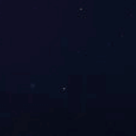
开云·体育-开云（中国）一站式服务官方
网站 组织年轻党团干部参与抗疫工作
2023-02-01
疫情就是命令，防控就是责任，2022年3月，深圳
疫情蔓延，深圳公司接到办公所在地香蜜湖街道办
的抗疫号召，为积极主动承担并履行社会责任，深
圳公司党员徐子晗、团支委莫金丛两位同志积极响
应，勇敢逆行，代表公...