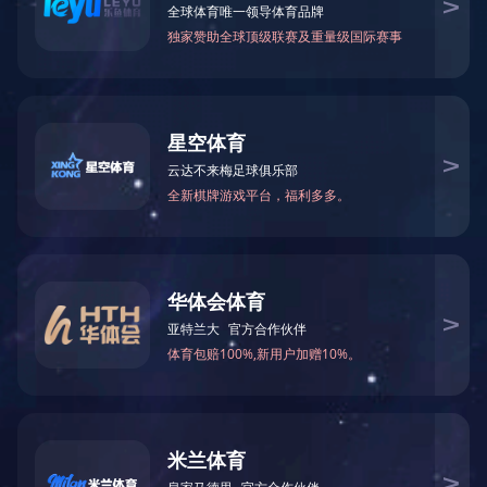
中图M1030DN打印机 成像硒鼓 30000页 鼓组件
原装耗材
下一篇：
CNP-BU10KX
地址：广东省深圳市福田区侨香路3076号君子广场十三楼
电话：0755-23981678
传真：0755-23981669