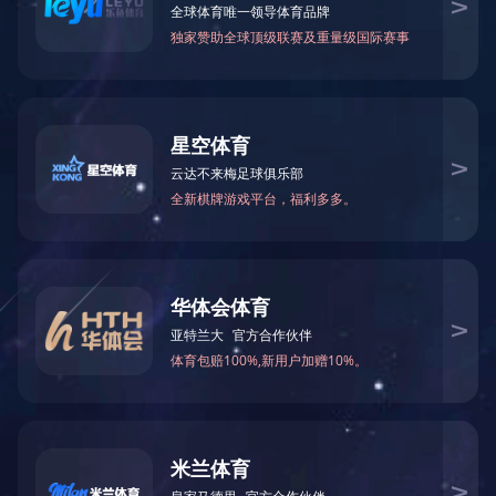
honor
2022年“四强”党支部