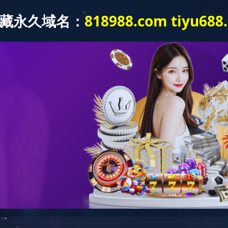
免费服
开云·体育-开云（中国）一站式服务官方网站
中图业务