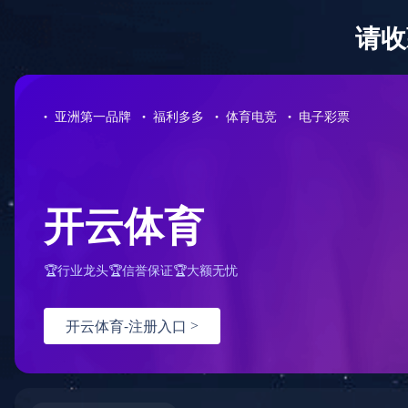
开云·体育
欢迎光临开云·体育-开云（中国）一站式服务官方网站 ！
开云·体育