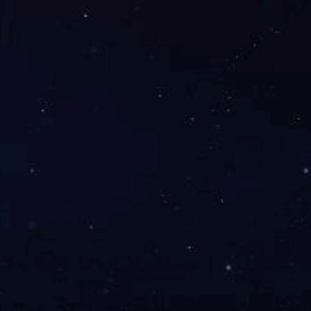
情况。这也是深圳公司党支部在2022年度组
的二十大精神作为当前和今后一个时期的首要
。
联系我们
地址：广东省深圳市福田区侨香路3076号君子广场十三楼