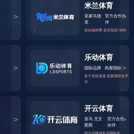
产品中心
耗材与配件
服务与支持