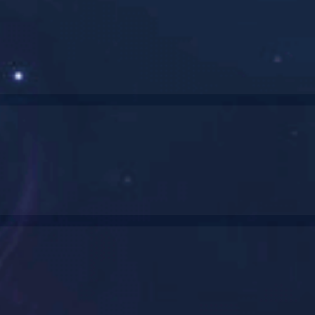
NP-M1020DN
CNP-M1020DN