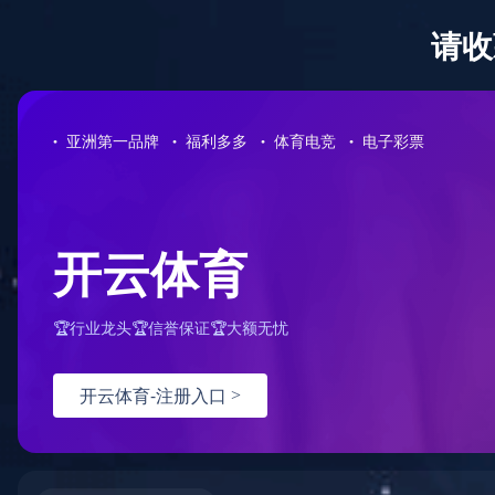
开云·体育
欢迎光临开云·体育-开云（中国）一站式服务官方网站 ！
开云·体育