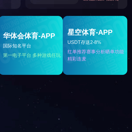
联系我们
地址：广东省深圳市福田区侨香路3076号君子广场十三楼