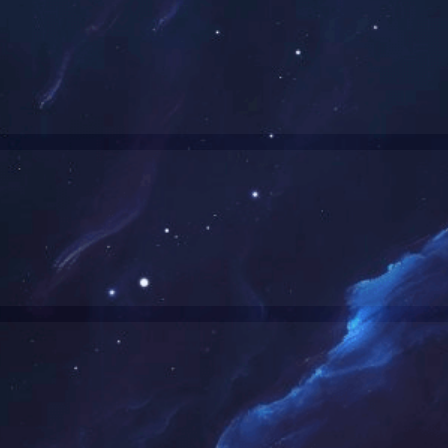
进口报刊
进口图书
进口音像
下载目录